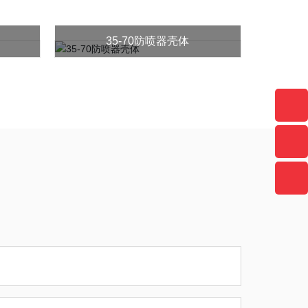
35-70防喷器壳体